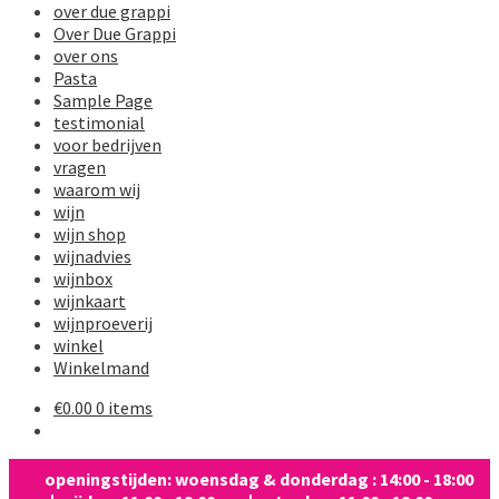
over due grappi
Over Due Grappi
over ons
Pasta
Sample Page
testimonial
voor bedrijven
vragen
waarom wij
wijn
wijn shop
wijnadvies
wijnbox
wijnkaart
wijnproeverij
winkel
Winkelmand
€
0.00
0 items
openingstijden: woensdag & donderdag : 14:00 - 18:00