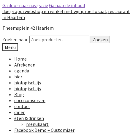
Ga door naar navigatie
Ga naar de inhoud
due grappi webshop en winkel met wijnproeflokaal, restaurant
in Haarlem
Theemsplein 42 Haarlem
Zoeken naar:
Zoeken
Menu
Home
Afrekenen
agenda
bier
biologisch ijs
biologisch ijs
Blog
coco conserven
contact
diner
eten & drinken
menukaart
Facebook Demo – Customizer