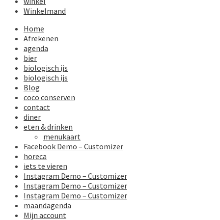
winkel
Winkelmand
Home
Afrekenen
agenda
bier
biologisch ijs
biologisch ijs
Blog
coco conserven
contact
diner
eten & drinken
menukaart
Facebook Demo – Customizer
horeca
iets te vieren
Instagram Demo – Customizer
Instagram Demo – Customizer
Instagram Demo – Customizer
maandagenda
Mijn account