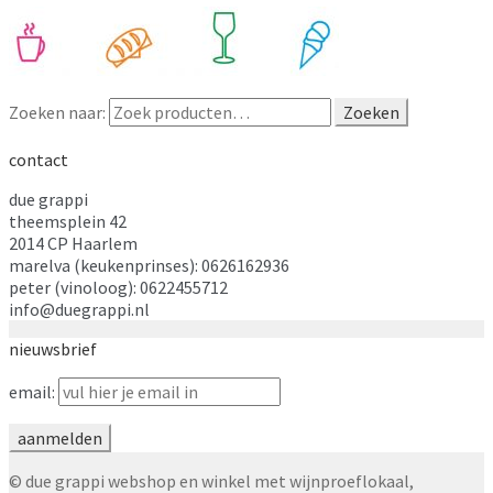
Zoeken naar:
Zoeken
contact
due grappi
theemsplein 42
2014 CP Haarlem
marelva (keukenprinses): 0626162936
peter (vinoloog): 0622455712
info@duegrappi.nl
nieuwsbrief
email:
© due grappi webshop en winkel met wijnproeflokaal,