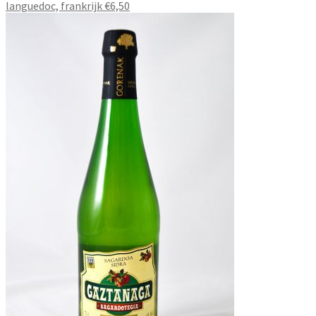
languedoc, frankrijk €6,50