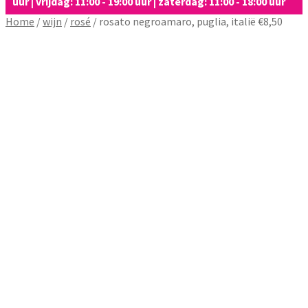
uur | vrijdag: 11:00 - 19:00 uur | zaterdag: 11:00 - 18:00 uur
Home
/
wijn
/
rosé
/
rosato negroamaro, puglia, italië €8,50