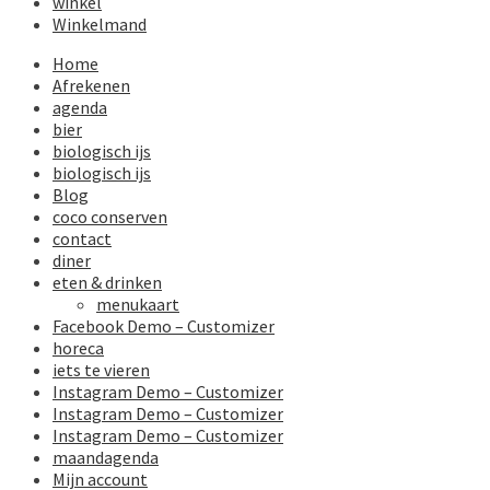
winkel
Winkelmand
Home
Afrekenen
agenda
bier
biologisch ijs
biologisch ijs
Blog
coco conserven
contact
diner
eten & drinken
menukaart
Facebook Demo – Customizer
horeca
iets te vieren
Instagram Demo – Customizer
Instagram Demo – Customizer
Instagram Demo – Customizer
maandagenda
Mijn account