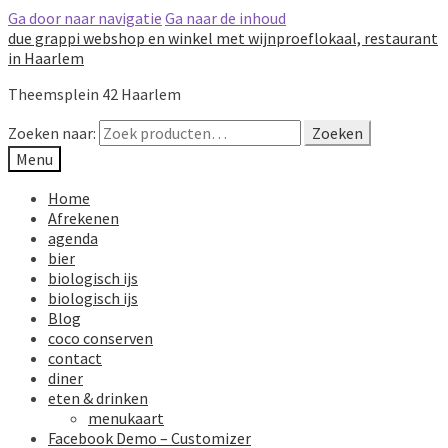
Ga door naar navigatie
Ga naar de inhoud
due grappi webshop en winkel met wijnproeflokaal, restaurant
in Haarlem
Theemsplein 42 Haarlem
Zoeken naar:
Zoeken
Menu
Home
Afrekenen
agenda
bier
biologisch ijs
biologisch ijs
Blog
coco conserven
contact
diner
eten & drinken
menukaart
Facebook Demo – Customizer