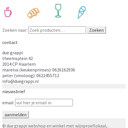
Zoeken naar:
Zoeken
contact
due grappi
theemsplein 42
2014 CP Haarlem
marelva (keukenprinses): 0626162936
peter (vinoloog): 0622455712
info@duegrappi.nl
nieuwsbrief
email:
© due grappi webshop en winkel met wijnproeflokaal,