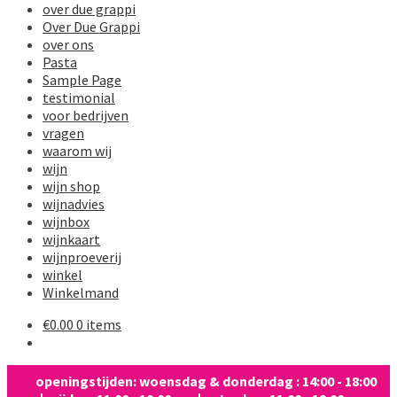
over due grappi
Over Due Grappi
over ons
Pasta
Sample Page
testimonial
voor bedrijven
vragen
waarom wij
wijn
wijn shop
wijnadvies
wijnbox
wijnkaart
wijnproeverij
winkel
Winkelmand
€
0.00
0 items
openingstijden: woensdag & donderdag : 14:00 - 18:00