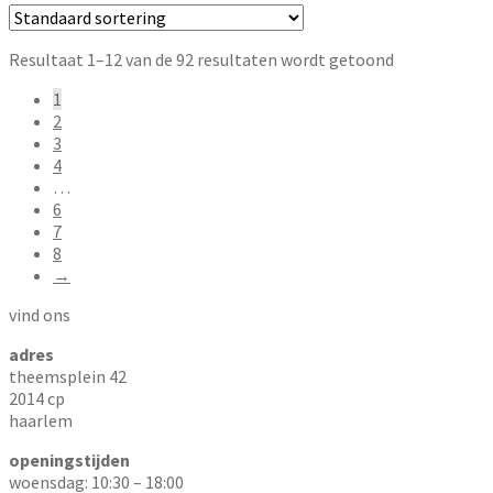
Resultaat 1–12 van de 92 resultaten wordt getoond
1
2
3
4
…
6
7
8
→
vind ons
adres
theemsplein 42
2014 cp
haarlem
openingstijden
woensdag: 10:30 – 18:00