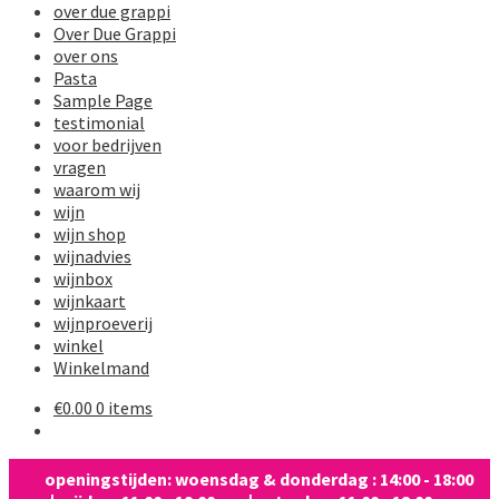
over due grappi
Over Due Grappi
over ons
Pasta
Sample Page
testimonial
voor bedrijven
vragen
waarom wij
wijn
wijn shop
wijnadvies
wijnbox
wijnkaart
wijnproeverij
winkel
Winkelmand
€
0.00
0 items
openingstijden: woensdag & donderdag : 14:00 - 18:00