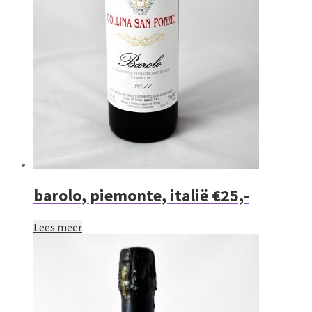
barolo, piemonte, italië €25,-
Lees meer