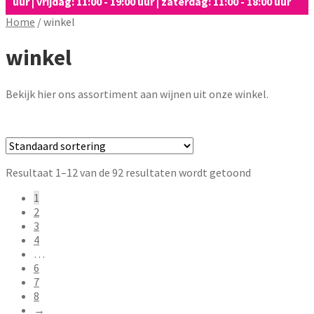
uur | vrijdag: 11:00 - 19:00 uur | zaterdag: 11:00 - 18:00 uur
Home
/
winkel
winkel
Bekijk hier ons assortiment aan wijnen uit onze winkel.
Resultaat 1–12 van de 92 resultaten wordt getoond
1
2
3
4
…
6
7
8
→