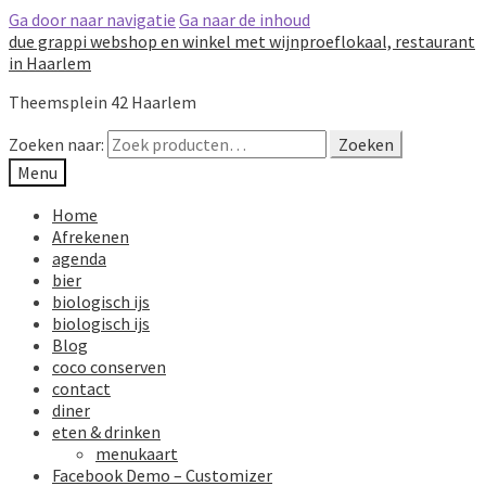
Ga door naar navigatie
Ga naar de inhoud
due grappi webshop en winkel met wijnproeflokaal, restaurant
in Haarlem
Theemsplein 42 Haarlem
Zoeken naar:
Zoeken
Menu
Home
Afrekenen
agenda
bier
biologisch ijs
biologisch ijs
Blog
coco conserven
contact
diner
eten & drinken
menukaart
Facebook Demo – Customizer