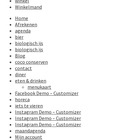
winkel
Winkelmand
Home
Afrekenen
agenda
bier
biologisch ijs
biologisch ijs
Blog
coco conserven
contact
diner
eten & drinken
menukaart
Facebook Demo – Customizer
horeca
iets te vieren
Instagram Demo – Customizer
Instagram Demo – Customizer
Instagram Demo – Customizer
maandagenda
Mijn account