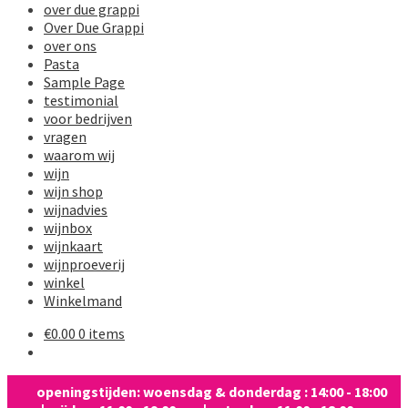
over due grappi
Over Due Grappi
over ons
Pasta
Sample Page
testimonial
voor bedrijven
vragen
waarom wij
wijn
wijn shop
wijnadvies
wijnbox
wijnkaart
wijnproeverij
winkel
Winkelmand
€
0.00
0 items
openingstijden: woensdag & donderdag : 14:00 - 18:00