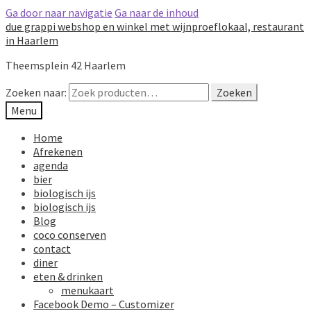
Ga door naar navigatie
Ga naar de inhoud
due grappi webshop en winkel met wijnproeflokaal, restaurant
in Haarlem
Theemsplein 42 Haarlem
Zoeken naar:
Zoeken
Menu
Home
Afrekenen
agenda
bier
biologisch ijs
biologisch ijs
Blog
coco conserven
contact
diner
eten & drinken
menukaart
Facebook Demo – Customizer