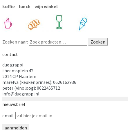
koffie – lunch – wijn winkel
Zoeken naar:
Zoeken
contact
due grappi
theemsplein 42
2014 CP Haarlem
marelva (keukenprinses): 0626162936
peter (vinoloog): 0622455712
info@duegrappi.nl
nieuwsbrief
email: