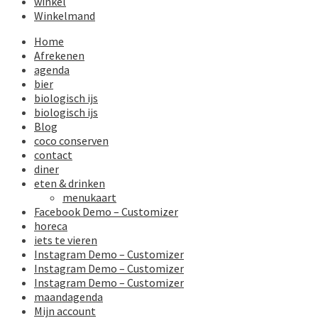
winkel
Winkelmand
Home
Afrekenen
agenda
bier
biologisch ijs
biologisch ijs
Blog
coco conserven
contact
diner
eten & drinken
menukaart
Facebook Demo – Customizer
horeca
iets te vieren
Instagram Demo – Customizer
Instagram Demo – Customizer
Instagram Demo – Customizer
maandagenda
Mijn account