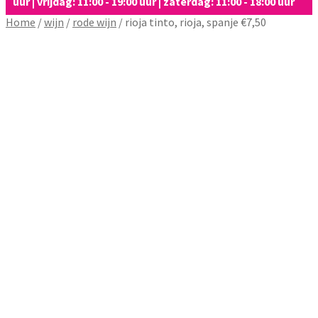
uur | vrijdag: 11:00 - 19:00 uur | zaterdag: 11:00 - 18:00 uur
Home
/
wijn
/
rode wijn
/
rioja tinto, rioja, spanje €7,50