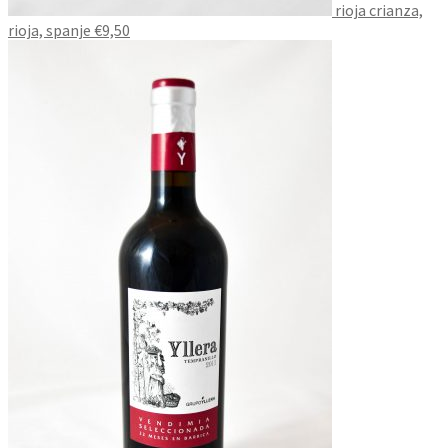
rioja crianza,
rioja, spanje €9,50