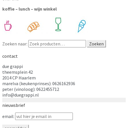
koffie – lunch – wijn winkel
Zoeken naar:
Zoeken
contact
due grappi
theemsplein 42
2014 CP Haarlem
marelva (keukenprinses): 0626162936
peter (vinoloog): 0622455712
info@duegrappi.nl
nieuwsbrief
email: