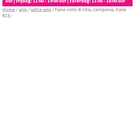
uur | vrijdag: 11:00 - 19:00 uur | zaterdag: 11:00 - 18:00 uur
Home
/
wijn
/
witte wijn
/
fiano colle di tilio, campania, italië
€13,-