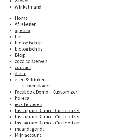
winkel
Winkelmand
Home
Afrekenen
agenda
bier
biologisch ijs
biologisch ijs
Blog
coco conserven
contact
diner
eten & drinken
menukaart
Facebook Demo – Customizer
horeca
iets te vieren
Instagram Demo – Customizer
Instagram Demo – Customizer
Instagram Demo – Customizer
maandagenda
Mijn account