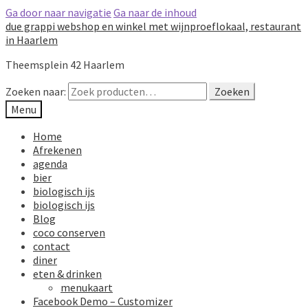
Ga door naar navigatie
Ga naar de inhoud
due grappi webshop en winkel met wijnproeflokaal, restaurant
in Haarlem
Theemsplein 42 Haarlem
Zoeken naar:
Zoeken
Menu
Home
Afrekenen
agenda
bier
biologisch ijs
biologisch ijs
Blog
coco conserven
contact
diner
eten & drinken
menukaart
Facebook Demo – Customizer