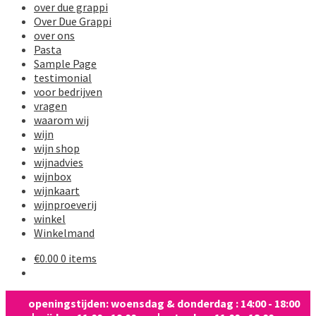
over due grappi
Over Due Grappi
over ons
Pasta
Sample Page
testimonial
voor bedrijven
vragen
waarom wij
wijn
wijn shop
wijnadvies
wijnbox
wijnkaart
wijnproeverij
winkel
Winkelmand
€
0.00
0 items
openingstijden: woensdag & donderdag : 14:00 - 18:00