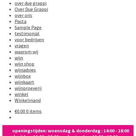
over due grappi
Over Due Grappi
over ons
Pasta
Sample Page
testimonial
voor bedrijven
vragen
waarom wij
wijn
wijn shop
wijnadvies
wijnbox
wijnkaart
wijnproeverij
winkel
Winkelmand
€
0.00
0 items
openingstijden: woensdag & donderdag : 14:00 - 18:00