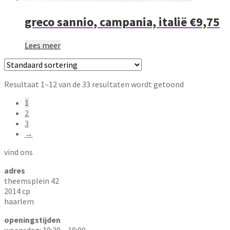
greco sannio, campania, italië €9,75
Lees meer
Resultaat 1–12 van de 33 resultaten wordt getoond
1
2
3
→
vind ons
adres
theemsplein 42
2014 cp
haarlem
openingstijden
woensdag: 10:30 – 18:00