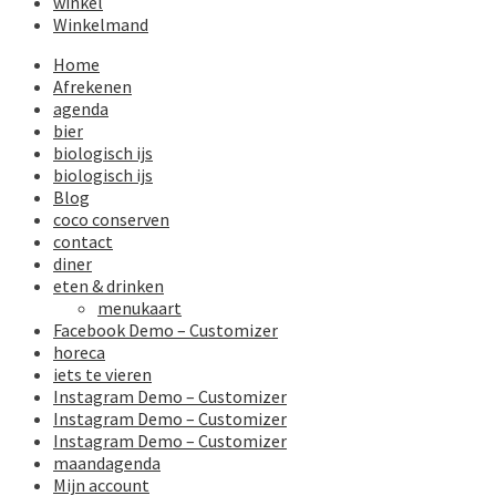
winkel
Winkelmand
Home
Afrekenen
agenda
bier
biologisch ijs
biologisch ijs
Blog
coco conserven
contact
diner
eten & drinken
menukaart
Facebook Demo – Customizer
horeca
iets te vieren
Instagram Demo – Customizer
Instagram Demo – Customizer
Instagram Demo – Customizer
maandagenda
Mijn account