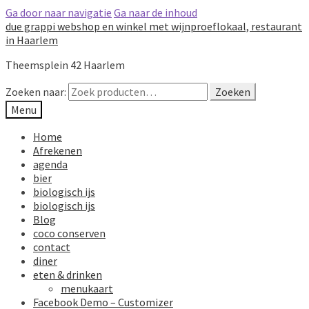
Ga door naar navigatie
Ga naar de inhoud
due grappi webshop en winkel met wijnproeflokaal, restaurant
in Haarlem
Theemsplein 42 Haarlem
Zoeken naar:
Zoeken
Menu
Home
Afrekenen
agenda
bier
biologisch ijs
biologisch ijs
Blog
coco conserven
contact
diner
eten & drinken
menukaart
Facebook Demo – Customizer