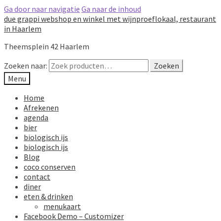
Ga door naar navigatie
Ga naar de inhoud
due grappi webshop en winkel met wijnproeflokaal, restaurant
in Haarlem
Theemsplein 42 Haarlem
Zoeken naar:
Zoeken
Menu
Home
Afrekenen
agenda
bier
biologisch ijs
biologisch ijs
Blog
coco conserven
contact
diner
eten & drinken
menukaart
Facebook Demo – Customizer