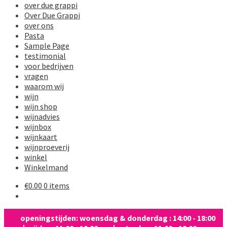
over due grappi
Over Due Grappi
over ons
Pasta
Sample Page
testimonial
voor bedrijven
vragen
waarom wij
wijn
wijn shop
wijnadvies
wijnbox
wijnkaart
wijnproeverij
winkel
Winkelmand
€
0.00
0 items
openingstijden: woensdag & donderdag : 14:00 - 18:00