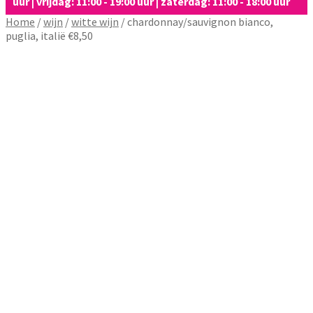
uur | vrijdag: 11:00 - 19:00 uur | zaterdag: 11:00 - 18:00 uur
Home
/
wijn
/
witte wijn
/
chardonnay/sauvignon bianco,
puglia, italië €8,50