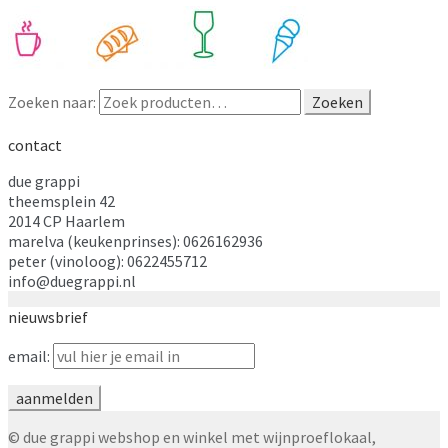
Zoeken naar:
Zoeken
contact
due grappi
theemsplein 42
2014 CP Haarlem
marelva (keukenprinses): 0626162936
peter (vinoloog): 0622455712
info@duegrappi.nl
nieuwsbrief
email:
© due grappi webshop en winkel met wijnproeflokaal,