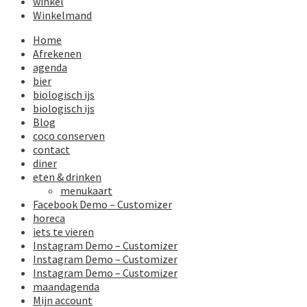
winkel
Winkelmand
Home
Afrekenen
agenda
bier
biologisch ijs
biologisch ijs
Blog
coco conserven
contact
diner
eten & drinken
menukaart
Facebook Demo – Customizer
horeca
iets te vieren
Instagram Demo – Customizer
Instagram Demo – Customizer
Instagram Demo – Customizer
maandagenda
Mijn account