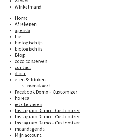
winkel
Winkelmand
Home
Afrekenen
agenda
bier
biologisch ijs
biologisch ijs
Blog
coco conserven
contact
diner
eten & drinken
menukaart
Facebook Demo – Customizer
horeca
iets te vieren
Instagram Demo – Customizer
Instagram Demo – Customizer
Instagram Demo – Customizer
maandagenda
Mijn account