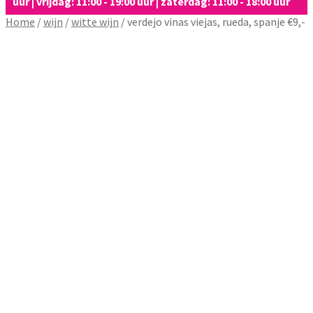
uur | vrijdag: 11:00 - 19:00 uur | zaterdag: 11:00 - 18:00 uur
Home
/
wijn
/
witte wijn
/
verdejo vinas viejas, rueda, spanje €9,-