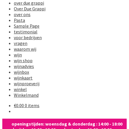
over due grappi
Over Due Grappi
over ons
Pasta
Sample Page
testimonial
voor bedrijven
vragen
waarom wij
wijn
wijn shop
wijnadvies
wijnbox
wijnkaart
wijnproeverij
winkel
Winkelmand
€
0.00
0 items
openingstijden: woensdag & donderdag : 14:00 - 18:00