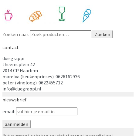
Zoeken naar:
Zoeken
contact
due grappi
theemsplein 42
2014 CP Haarlem
marelva (keukenprinses): 0626162936
peter (vinoloog): 0622455712
info@duegrappi.nl
nieuwsbrief
email:
© due grappi webshop en winkel met wijnproeflokaal,