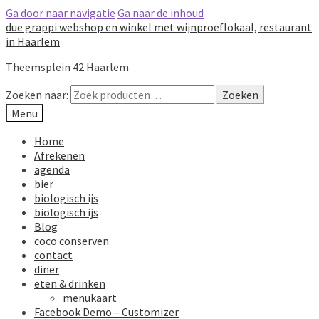
Ga door naar navigatie
Ga naar de inhoud
due grappi webshop en winkel met wijnproeflokaal, restaurant
in Haarlem
Theemsplein 42 Haarlem
Zoeken naar:
Zoeken
Menu
Home
Afrekenen
agenda
bier
biologisch ijs
biologisch ijs
Blog
coco conserven
contact
diner
eten & drinken
menukaart
Facebook Demo – Customizer