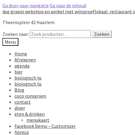
Ga door naar navigatie
Ga naar de inhoud
due grappi webshop en winkel met wijnproeflokaal, restaurant 
Theemsplein 42 Haarlem
Zoeken naar:
Zoeken
Menu
Home
Afrekenen
agenda
bier
biologisch ijs
biologisch ijs
Blog
coco conserven
contact
diner
eten & drinken
menukaart
Facebook Demo – Customizer
horeca