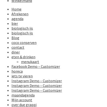
Winkelmand
Home
Afrekenen
agenda
bier
biologisch ijs
biologisch ijs
Blog
coco conserven
contact
diner
eten & drinken
menukaart
Facebook Demo – Customizer
horeca
iets te vieren
Instagram Demo – Customizer
Instagram Demo – Customizer
Instagram Demo – Customizer
maandagenda
Mijn account
over due grappi