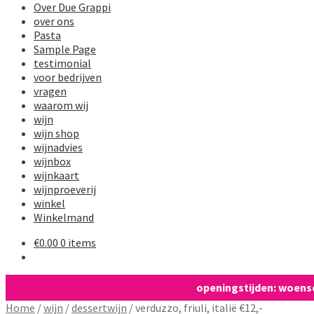
Over Due Grappi
over ons
Pasta
Sample Page
testimonial
voor bedrijven
vragen
waarom wij
wijn
wijn shop
wijnadvies
wijnbox
wijnkaart
wijnproeverij
winkel
Winkelmand
€
0.00
0 items
openingstijden: woensdag
Home
/
wijn
/
dessertwijn
/
verduzzo, friuli, italië €12,-