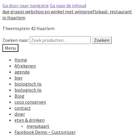
Ga door naar navigatie
Ga naar de inhoud
due grappi webshop en winkel met wijnproeflokaal, restaurant
in Haarlem
Theemsplein 42 Haarlem
Zoeken naar:
Zoeken
Menu
Home
Afrekenen
agenda
bier
biologisch ijs
biologisch ijs
Blog
coco conserven
contact
diner
eten & drinken
menukaart
Facebook Demo – Customizer