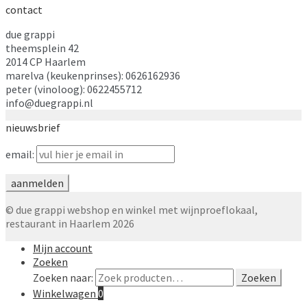
contact
due grappi
theemsplein 42
2014 CP Haarlem
marelva (keukenprinses): 0626162936
peter (vinoloog): 0622455712
info@duegrappi.nl
nieuwsbrief
email:
© due grappi webshop en winkel met wijnproeflokaal,
restaurant in Haarlem 2026
Mijn account
Zoeken
Zoeken naar:
Zoeken
Winkelwagen
0