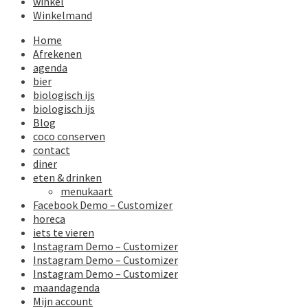
winkel
Winkelmand
Home
Afrekenen
agenda
bier
biologisch ijs
biologisch ijs
Blog
coco conserven
contact
diner
eten & drinken
menukaart
Facebook Demo – Customizer
horeca
iets te vieren
Instagram Demo – Customizer
Instagram Demo – Customizer
Instagram Demo – Customizer
maandagenda
Mijn account