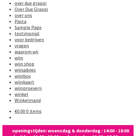
over due grappi
Over Due Grappi
over ons
Pasta
Sample Page
testimonial
voor bedrijven
vragen
waarom wij
wijn
wijn shop
wijnadvies
wijnbox
wijnkaart
wijnproeverij
winkel
Winkelmand
€
0.00
0 items
openingstijden: woensdag & donderdag : 14:00 - 18:00