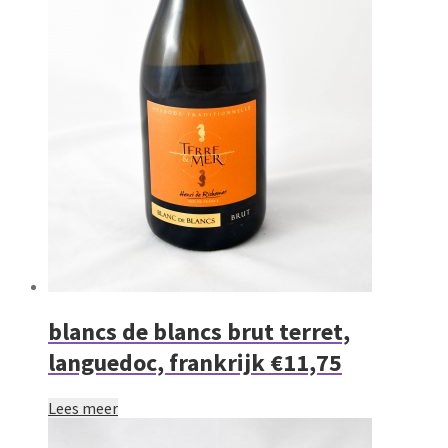
blancs de blancs brut terret,
languedoc, frankrijk €11,75
Lees meer