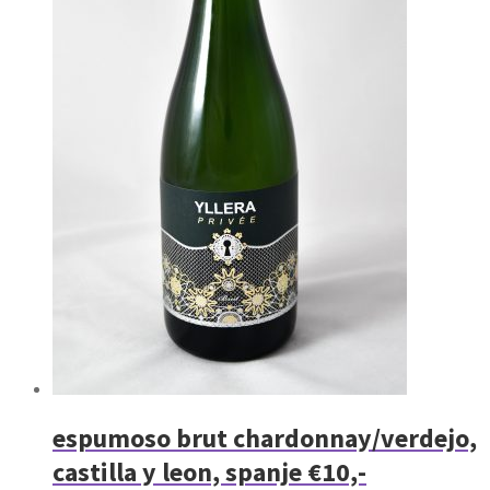
espumoso brut chardonnay/verdejo,
castilla y leon, spanje €10,-