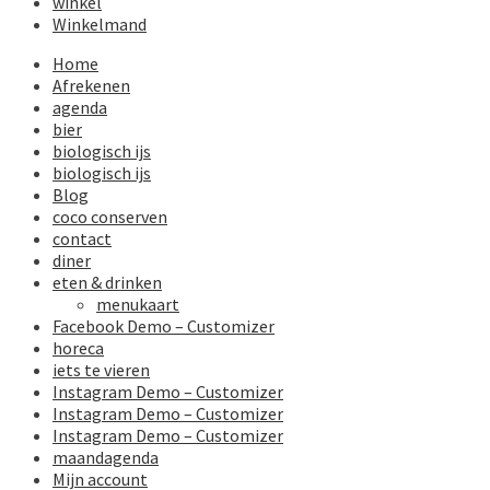
winkel
Winkelmand
Home
Afrekenen
agenda
bier
biologisch ijs
biologisch ijs
Blog
coco conserven
contact
diner
eten & drinken
menukaart
Facebook Demo – Customizer
horeca
iets te vieren
Instagram Demo – Customizer
Instagram Demo – Customizer
Instagram Demo – Customizer
maandagenda
Mijn account