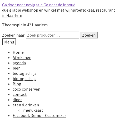
Ga door naar navigatie
Ga naar de inhoud
due grappi webshop en winkel met wijnproeflokaal, restaurant
in Haarlem
Theemsplein 42 Haarlem
Zoeken naar:
Zoeken
Menu
Home
Afrekenen
agenda
bier
biologisch ijs
biologisch ijs
Blog
coco conserven
contact
diner
eten & drinken
menukaart
Facebook Demo – Customizer