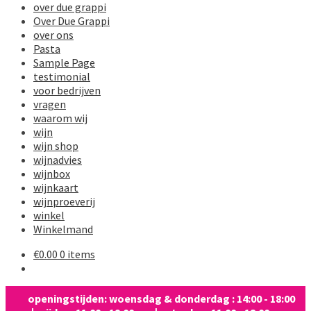
over due grappi
Over Due Grappi
over ons
Pasta
Sample Page
testimonial
voor bedrijven
vragen
waarom wij
wijn
wijn shop
wijnadvies
wijnbox
wijnkaart
wijnproeverij
winkel
Winkelmand
€
0.00
0 items
openingstijden: woensdag & donderdag : 14:00 - 18:00