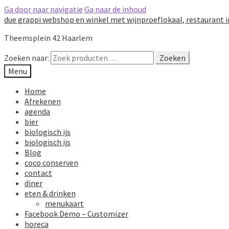
Ga door naar navigatie
Ga naar de inhoud
due grappi webshop en winkel met wijnproeflokaal, restaurant 
Theemsplein 42 Haarlem
Zoeken naar:
Zoeken
Menu
Home
Afrekenen
agenda
bier
biologisch ijs
biologisch ijs
Blog
coco conserven
contact
diner
eten & drinken
menukaart
Facebook Demo – Customizer
horeca