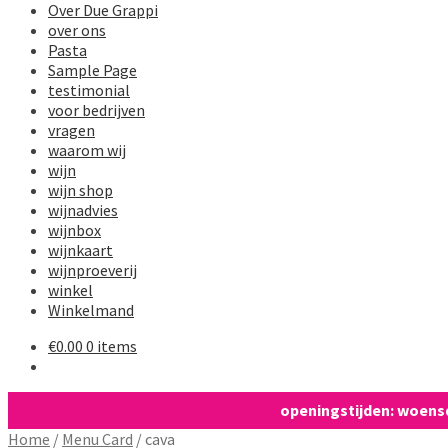
Over Due Grappi
over ons
Pasta
Sample Page
testimonial
voor bedrijven
vragen
waarom wij
wijn
wijn shop
wijnadvies
wijnbox
wijnkaart
wijnproeverij
winkel
Winkelmand
€
0.00
0 items
openingstijden: woensdag
Home
/
Menu Card
/
cava