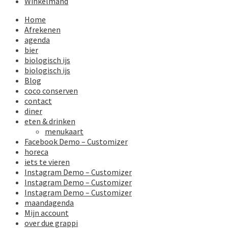
Winkelmand
Home
Afrekenen
agenda
bier
biologisch ijs
biologisch ijs
Blog
coco conserven
contact
diner
eten & drinken
menukaart
Facebook Demo – Customizer
horeca
iets te vieren
Instagram Demo – Customizer
Instagram Demo – Customizer
Instagram Demo – Customizer
maandagenda
Mijn account
over due grappi