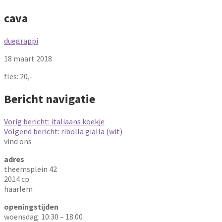
cava
duegrappi
18 maart 2018
fles: 20,-
Bericht navigatie
Vorig bericht:
italiaans koekje
Volgend bericht:
ribolla gialla (wit)
vind ons
adres
theemsplein 42
2014 cp
haarlem
openingstijden
woensdag: 10:30 – 18:00